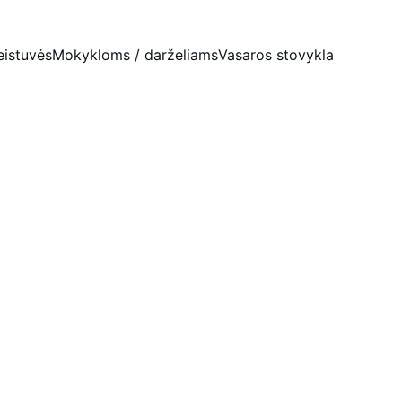
eistuvės
Mokykloms / darželiams
Vasaros stovykla
uje